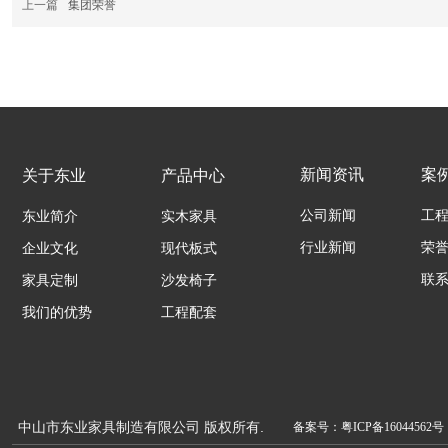
上一篇
集团荣誉
新闻资讯
案
关于东业
产品中心
公司新闻
工
东业简介
实木家具
行业新闻
荣
企业文化
现代板式
联
家具定制
沙发椅子
我们的优势
工程配套
中山市东业家具制造有限公司 版权所有.
备案号：粤ICP备16044562号