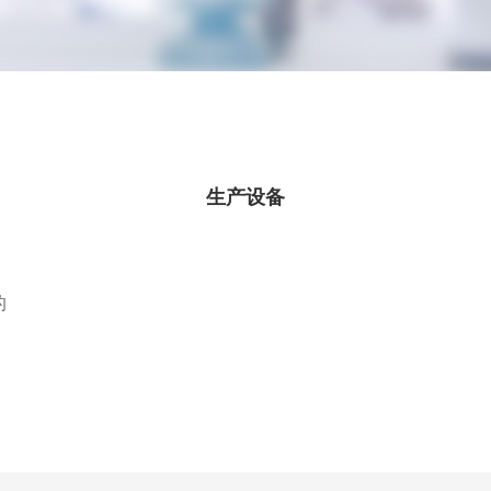
生产设备
的