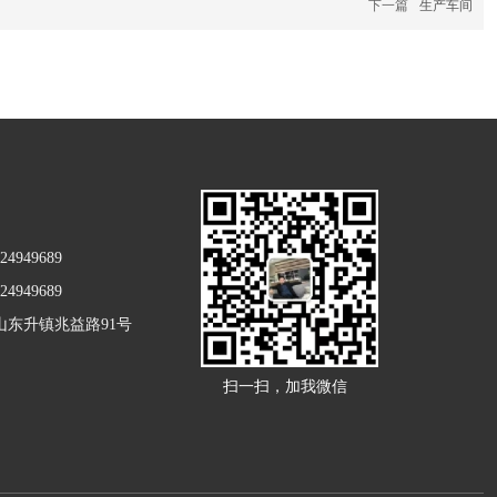
下一篇
生产车间
4949689
4949689
山东升镇兆益路91号
扫一扫，加我微信