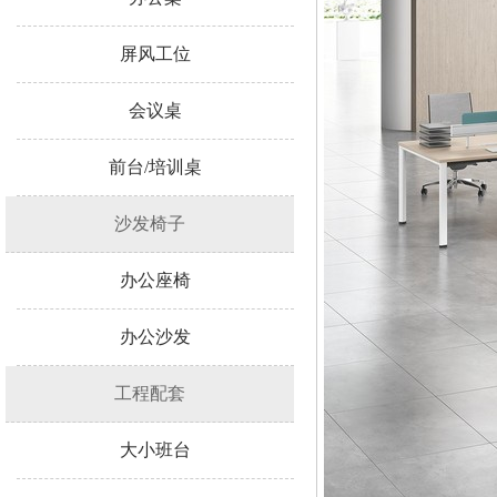
屏风工位
会议桌
前台/培训桌
沙发椅子
办公座椅
办公沙发
工程配套
大小班台